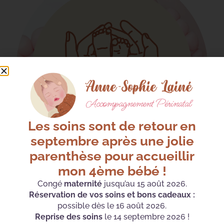
Les soins sont de retour en
septembre après une jolie
parenthèse pour accueillir
mon 4ème bébé !
Atelier Réflexologie Bébé
Congé
maternité
jusqu’au 15 août 2026.
Émotionnelle
Réservation de vos soins et bons cadeaux :
possible dès le 16 août 2026.
À partir de
50
€
Reprise des soins
le 14 septembre 2026 !