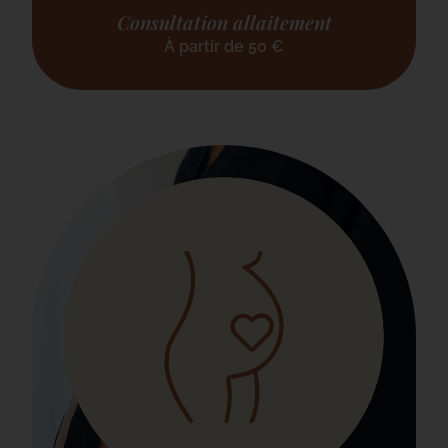
Consultation allaitement
À partir de
50
€