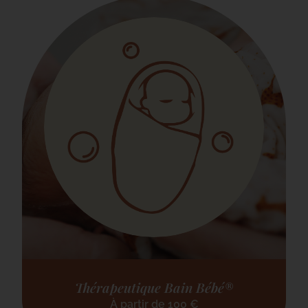
Thérapeutique Bain Bébé®
À partir de
100
€