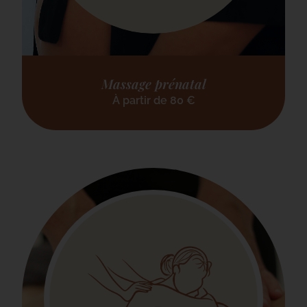
Massage prénatal
À partir de
80
€