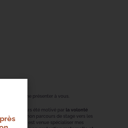
mportant de me présenter à vous.
diant a toujours été motivé par
la volonté
 j’ai orienté mon parcours de stage vers les
après
 puéricultrice est venue spécialiser mes
mon