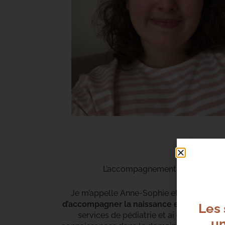
L’accompagnement périnatal étan
Je m’appelle Anne-Sophie et suis infirmi
d’accompagner la naissance et l’enfance
.
Les 
services de pédiatrie et ai eu la chanc
un