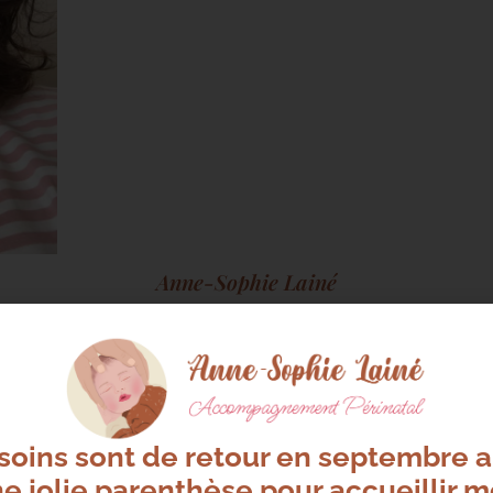
Anne-Sophie Lainé
Accompagnement Périnatal & Parental
Infirmière Puéricultrice diplômée d’État
t parfois un choix de cœur et de personne, il me semble i
ère puéricultrice de formation. Mon parcours scolaire et étu
 C’est donc tout naturellement que dès mon école d’infirmière
soins sont de retour en septembre 
e d’apprendre dans les services les plus exigeants. L’école de
e jolie parenthèse pour accueillir 