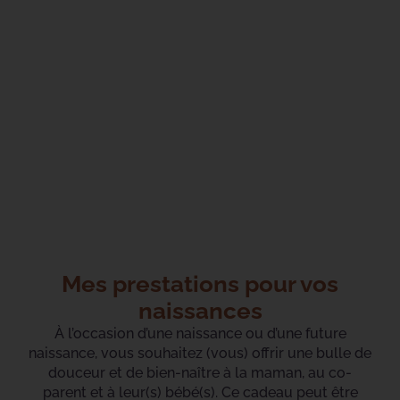
Accompagnement périnatal sur rendez-vous, à
domicile sur Le Mans et ses alentours en Sarthe.
Mes prestations pour vos
naissances
À l’occasion d’une naissance ou d’une future
naissance, vous souhaitez (vous) offrir une bulle de
douceur et de bien-naître à la maman, au co-
parent et à leur(s) bébé(s). Ce cadeau peut être