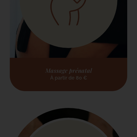
Massage prénatal
À partir de
80
€