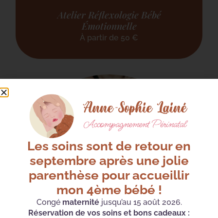
Atelier Réflexologie Bébé
Émotionnelle
À partir de
50
€
Les soins sont de retour en
septembre après une jolie
parenthèse pour accueillir
mon 4ème bébé !
Congé
maternité
jusqu’au 15 août 2026.
Réservation de vos soins et bons cadeaux :